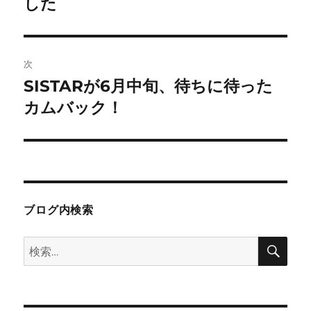
した
ビ
稿:
ゲ
次
ー
SISTARが6月中旬、待ちに待った
次
シ
の
カムバック！
投
ョ
稿:
ン
ブログ内検索
検
検
索
索: