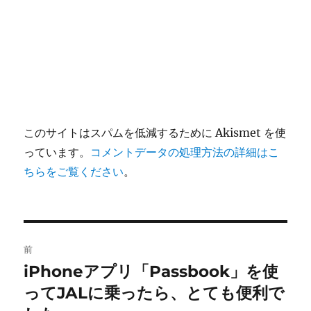
このサイトはスパムを低減するために Akismet を使
っています。
コメントデータの処理方法の詳細はこ
ちらをご覧ください
。
投
前
稿
iPhoneアプリ「Passbook」を使
前
の
ってJALに乗ったら、とても便利で
ナ
投