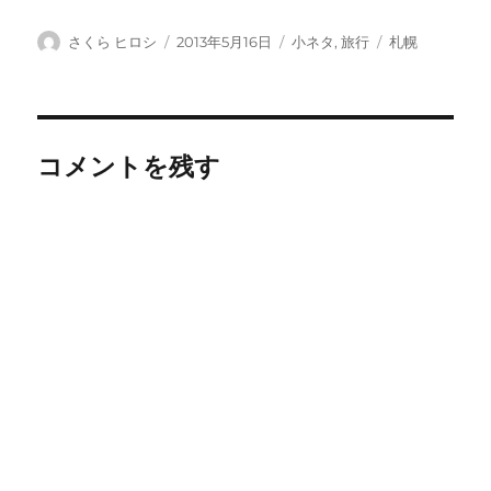
投
投
カ
タ
さくら ヒロシ
2013年5月16日
小ネタ
,
旅行
札幌
稿
稿
テ
グ
者
日:
ゴ
リ
ー
コメントを残す