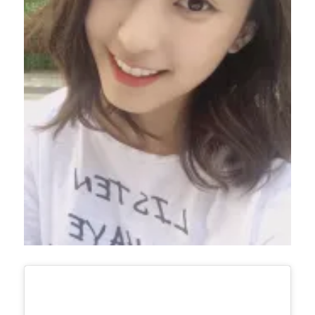
新
た
に
ス
タ
ー
ト」
「ス
タ
ー
シ
ッ
プ
と
SISTAR
の
メ
ン
バ
ー
に
感