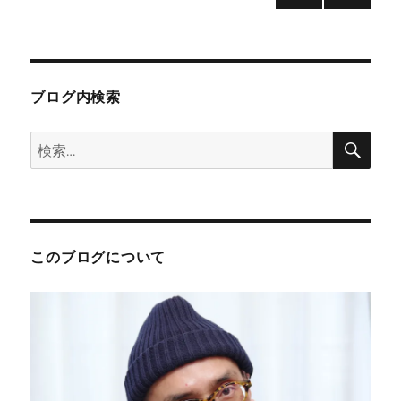
バ
次の
稿
ー
ペー
か
ジ
の
ら
の
ブログ内検索
メ
ペ
ッ
検
検
セ
ー
索
ー
索:
ジ
ジ
を
日
本
送
語
このブログについて
訳
り
し
な
が
ら
思
い