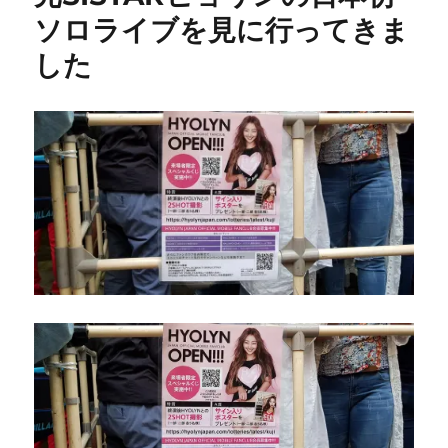
YouTube
ソロライブを見に行ってきま
で
した
再
生
回
数
1
億
回
を
突
破
し
ま
し
た
に