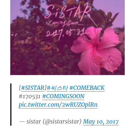
開！
最
後
の
カ
ム
バ
ッ
ク！
に
[
#SISTAR
]
#씨스타
#COMEBACK
#170531
#COMINGSOON
pic.twitter.com/2wRUZOplRn
— sistar (@sistarsistar)
May 10, 2017