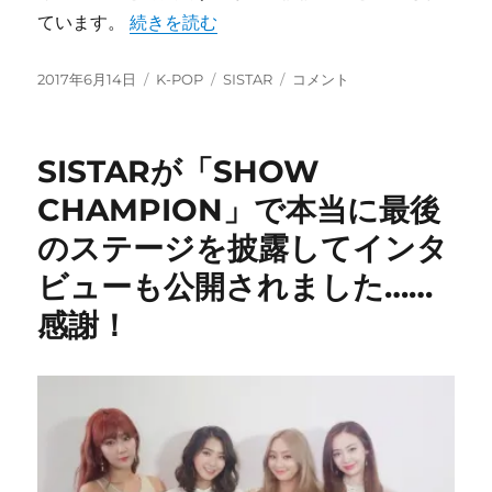
“【SISTAR元メンバー】ソユとダソムはス
ています。
続きを読む
投
カ
タ
【SISTAR
2017年6月14日
K-POP
SISTAR
コメント
稿
テ
グ
元
日:
ゴ
メ
リ
ン
SISTARが「SHOW
ー
バ
ー】
CHAMPION」で本当に最後
ソ
のステージを披露してインタ
ユ
と
ビューも公開されました……
ダ
ソ
感謝！
ム
は
ス
タ
ー
シ
ッ