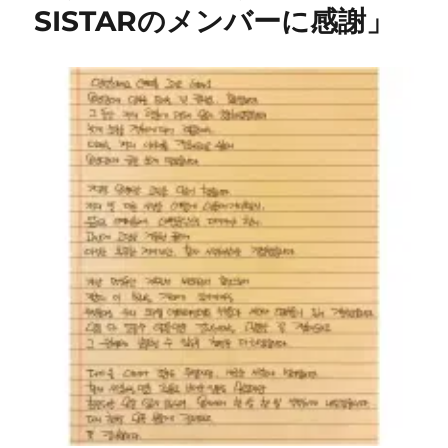
SISTARのメンバーに感謝」
事
務
所
を
設
立
し
ま
し
た！
に