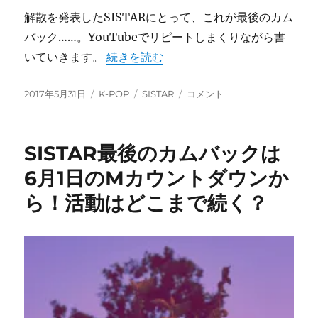
解散を発表したSISTARにとって、これが最後のカム
バック……。YouTubeでリピートしまくりながら書
“SISTARの新曲「LONELY」のミュ
いていきます。
続きを読む
投
カ
タ
SISTAR
2017年5月31日
K-POP
SISTAR
コメント
稿
テ
グ
の
日:
ゴ
新
リ
曲
SISTAR最後のカムバックは
ー
「LONELY」
の
6月1日のMカウントダウンか
ミ
ら！活動はどこまで続く？
ュ
ー
ジ
ッ
ク
ビ
デ
オ
公