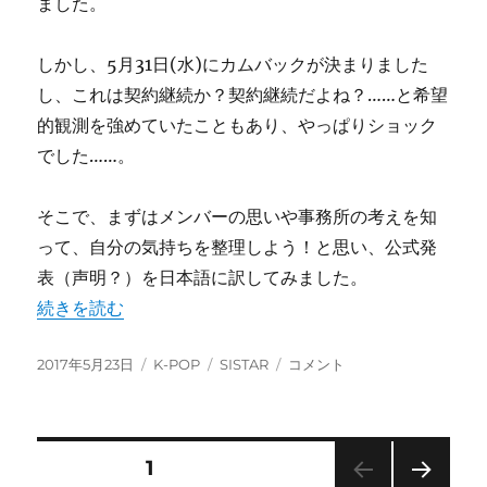
ました。
しかし、5月31日(水)にカムバックが決まりました
し、これは契約継続か？契約継続だよね？……と希望
的観測を強めていたこともあり、やっぱりショック
でした……。
そこで、まずはメンバーの思いや事務所の考えを知
って、自分の気持ちを整理しよう！と思い、公式発
表（声明？）を日本語に訳してみました。
“SISTARが解散！メンバーからのメッセージを日本語訳
続きを読む
投
カ
タ
SISTAR
2017年5月23日
K-POP
SISTAR
コメント
稿
テ
グ
が
日:
ゴ
解
リ
散！
ー
メ
投
固定ページ
1
ン