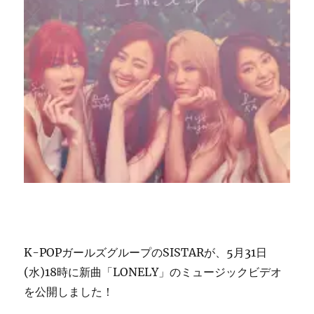
て
グ
ル
ー
プ
活
動
に
終
止
符……
7
年
間
あ
り
が
K-POPガールズグループのSISTARが、5月31日
と
(水)18時に新曲「LONELY」のミュージックビデオ
う！
を公開しました！
に