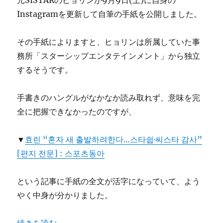
元SISTARのヒョリンが9月9日(土)に自身の
Instagramを更新して自筆の手紙を公開しました。
その手紙によりますと、ヒョリンは所属していた事
務所「スターシップエンタテインメント」から独立
するそうです。
手書きのハングルがなかなか読み取れず、意味を完
全に把握できなかったのですが、
▼
효린 “혼자 새 출발하려한다…스타쉽·씨스타 감사”
[편지 전문] : 스포츠동아
という記事に手紙の全文が活字になっていて、よう
やく中身が分かりました。
“元SISTARヒョリンが自筆の手紙を公開「ひとりで新た