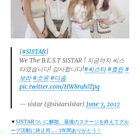
プ
エ
ン
タ
テ
イ
ン
メ
[
#SISTAR
]
ン
We The B.E.S.T SISTAR ! 지금까지 씨스
ト
と
타였습니다! 감사합니다!
#씨스타
#효린
#
再
보라
#소유
#다솜
契
pic.twitter.com/HW8ruhiTpg
約、
ボ
ラ
— sistar (@sistarsistar)
June 7, 2017
は
新
事
▼
SISTARついに解散、最後のステージを終えてグル
務
ープ活動に終止符……7年間ありがとう！
所
へ、