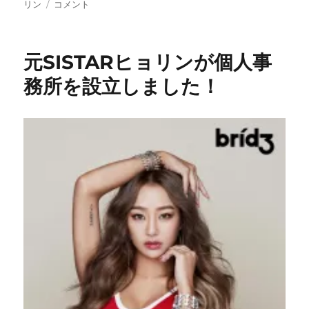
稿
元
テ
グ
リン
コメント
日:
SISTAR
ゴ
ヒ
リ
ョ
ー
元SISTARヒョリンが個人事
リ
ン
務所を設立しました！
の
日
本
初
ソ
ロ
ラ
イ
ブ
を
見
に
行
っ
て
き