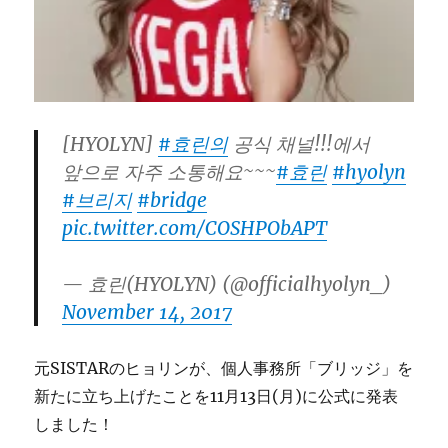
ま
し
た
に
[HYOLYN]
#효린의
공식 채널!!!에서
앞으로 자주 소통해요~~~
#효린
#hyolyn
#브리지
#bridge
pic.twitter.com/COSHPObAPT
— 효린(HYOLYN) (@officialhyolyn_)
November 14, 2017
元SISTARのヒョリンが、個人事務所「ブリッジ」を
新たに立ち上げたことを11月13日(月)に公式に発表
しました！