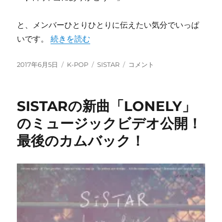
と、メンバーひとりひとりに伝えたい気分でいっぱ
“SISTARついに解散、最後のステージを終え
いです。
続きを読む
投
カ
タ
SISTAR
2017年6月5日
K-POP
SISTAR
コメント
稿
テ
グ
つ
日:
ゴ
い
リ
に
SISTARの新曲「LONELY」
ー
解
散、
のミュージックビデオ公開！
最
最後のカムバック！
後
の
ス
テ
ー
ジ
を
終
え