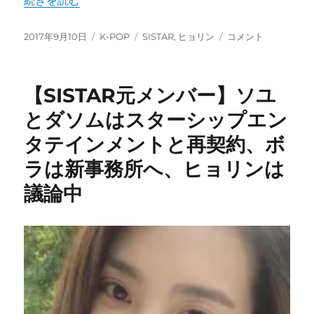
続きを読む
投
カ
タ
元
2017年9月10日
K-POP
SISTAR
,
ヒョリン
コメント
稿
テ
グ
SISTAR
日:
ゴ
ヒ
リ
ョ
【SISTAR元メンバー】ソユ
ー
リ
ン
とダソムはスターシップエン
が
タテインメントと再契約、ボ
自
筆
ラは新事務所へ、ヒョリンは
の
手
議論中
紙
を
公
開
「ひ
と
り
で