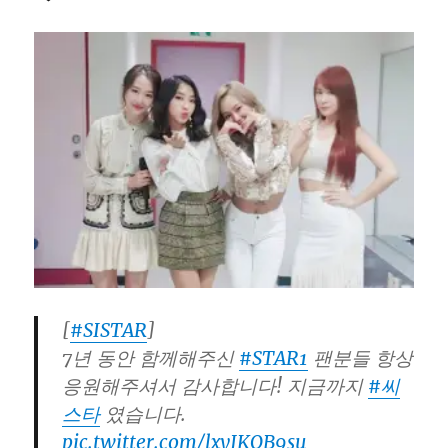
の
ス
テ
ー
ジ
を
披
露
し
て
イ
ン
タ
ビ
ュ
ー
[
#SISTAR
]
も
7년 동안 함께해주신
#STAR1
팬분들 항상
公
응원해주셔서 감사합니다! 지금까지
#씨
開
さ
스타
였습니다.
れ
pic.twitter.com/lxyJKQB9su
ま