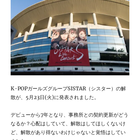
動
は
ど
こ
ま
で
続
く？
に
K-POPガールズグループSISTAR（シスター）の解
散が、5月23日(火)に発表されました。
デビューから7年となり、事務所との契約更新がどう
なるか？心配はしていて、解散はしてほしくないけ
ど、解散があり得ないわけじゃないと覚悟はしてい