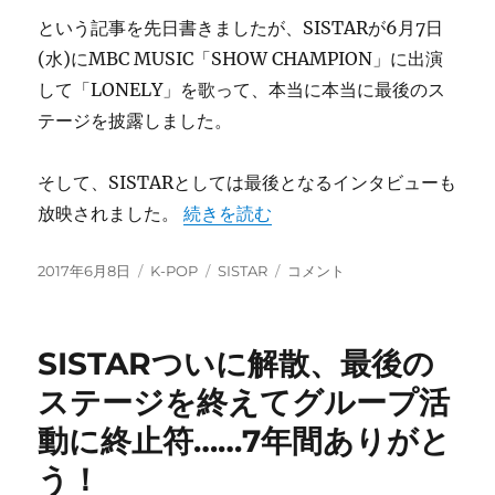
ヒ
という記事を先日書きましたが、SISTARが6月7日
ョ
(水)にMBC MUSIC「SHOW CHAMPION」に出演
リ
ン
して「LONELY」を歌って、本当に本当に最後のス
は
テージを披露しました。
議
論
中
そして、SISTARとしては最後となるインタビューも
に
“SISTARが「SHOW CHAMPI
放映されました。
続きを読む
投
カ
タ
SISTAR
2017年6月8日
K-POP
SISTAR
コメント
稿
テ
グ
が
日:
ゴ
「SHOW
リ
CHAMPION」
SISTARついに解散、最後の
ー
で
本
ステージを終えてグループ活
当
動に終止符……7年間ありがと
に
最
う！
後