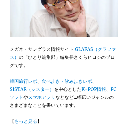
を
く
み
取
っ
て
み
ま
メガネ・サングラス情報サイト
GLAFAS（グラファ
し
た……
ス）
の「ひとり編集部」編集長さくらヒロシのブロ
に
グです。
韓国旅行レポ
、
食べ歩き・飲み歩きレポ
、
SISTAR（シスター）
を中心とした
K-POP情報
、
PC
ソフト
や
スマホアプリ
などなど...幅広いジャンルの
さまざまなことを書いています。
【
もっと見る
】