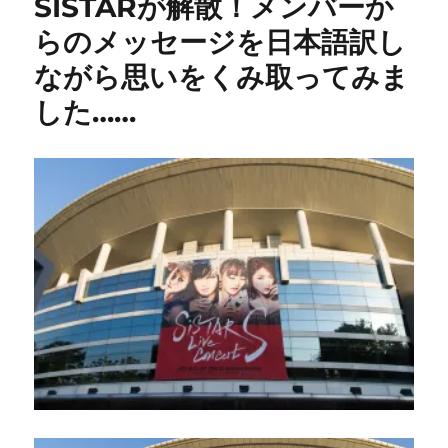
SISTARが解散！メンバーか
ー
カ
ム
らのメッセージを日本語訳し
バ
ながら思いをくみ取ってみま
ッ
ク
した……
は
6
月
1
日
の
M
カ
ウ
ン
ト
ダ
ウ
ン
か
ら！
活