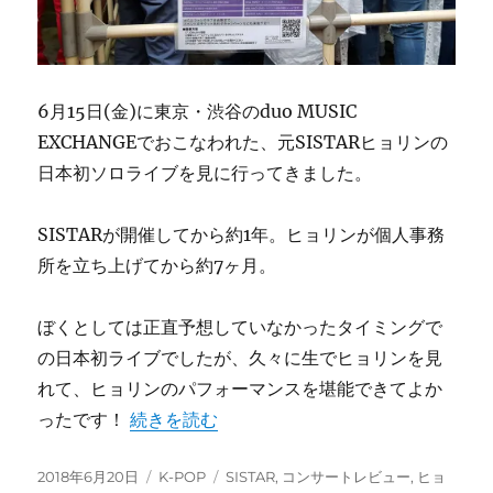
6月15日(金)に東京・渋谷のduo MUSIC
EXCHANGEでおこなわれた、元SISTARヒョリンの
日本初ソロライブを見に行ってきました。
SISTARが開催してから約1年。ヒョリンが個人事務
所を立ち上げてから約7ヶ月。
ぼくとしては正直予想していなかったタイミングで
の日本初ライブでしたが、久々に生でヒョリンを見
れて、ヒョリンのパフォーマンスを堪能できてよか
“元SISTARヒョリンの日本初ソロライブを見
ったです！
続きを読む
投
カ
タ
2018年6月20日
K-POP
SISTAR
,
コンサートレビュー
,
ヒョ