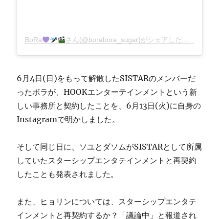
BoRa
さん(@borabora_sugar)がシェアした投稿
–
201
6月4日(日)をもって解散したSISTARのメンバーだ
ったボラが、HOOKエンターテインメントという新
しい事務所と契約したことを、6月13日(火)に自身の
Instagramで明かしました。
そして同じ日に、ソユとダソムがSISTARとして所属
していたスターシップエンタテインメントと再契約
したことも発表されました。
また、ヒョリンについては、スターシップエンタテ
インメントと再契約するか？「議論中」と報道され