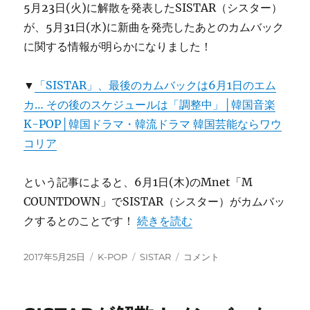
5月23日(火)に解散を発表したSISTAR（シスター）
が、5月31日(水)に新曲を発売したあとのカムバック
に関する情報が明らかになりました！
▼
「SISTAR」、最後のカムバックは6月1日のエム
カ… その後のスケジュールは「調整中」│韓国音楽
K-POP│韓国ドラマ・韓流ドラマ 韓国芸能ならワウ
コリア
という記事によると、6月1日(木)のMnet「M
COUNTDOWN」でSISTAR（シスター）がカムバッ
“SISTAR最後のカムバックは6
クするとのことです！
続きを読む
投
カ
タ
SISTAR
2017年5月25日
K-POP
SISTAR
コメント
稿
テ
グ
最
日:
ゴ
後
リ
の