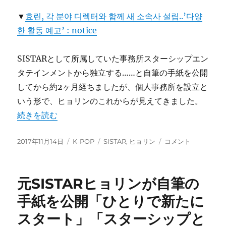
▼
효린, 각 분야 디렉터와 함께 새 소속사 설립..’다양
한 활동 예고’ : notice
SISTARとして所属していた事務所スターシップエン
タテインメントから独立する……と自筆の手紙を公開
してから約2ヶ月経ちましたが、個人事務所を設立と
いう形で、ヒョリンのこれからが見えてきました。
“元SISTARヒョリンが個人事務所を設立しました！” の
続きを読む
投
カ
タ
元
2017年11月14日
K-POP
SISTAR
,
ヒョリン
コメント
稿
テ
グ
SISTAR
日:
ゴ
ヒ
リ
ョ
元SISTARヒョリンが自筆の
ー
リ
ン
手紙を公開「ひとりで新たに
が
スタート」「スターシップと
個
人