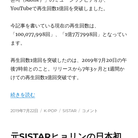
YouTubeで再生回数1億回を突破しました。
今記事を書いている現在の再生回数は、
「100,077,998回」、「1億7万7998回」となってい
ます。
再生回数1億回を突破したのは、2019年7月20日の午
後7時前とのこと。リリースから7年3ヶ月と1週間か
けての再生回数1億回突破です。
“SISTAR「나혼자（Alone）」がYouTubeで再生回数
続きを読む
投
カ
タ
SISTAR「나
2019年7月22日
K-POP
SISTAR
コメント
稿
テ
グ
혼
日:
ゴ
자
リ
（Alone）」
元SISTARヒョリンの日本初
ー
が