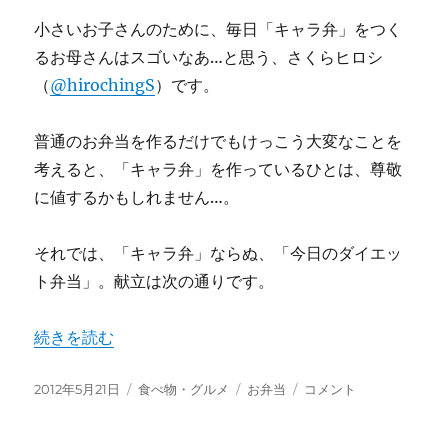
小さいお子さんのために、毎日「キャラ弁」をつく
るお母さんはスゴいなあ…と思う、さくらヒロシ
（
@hirochingS
）です。
普通のお弁当を作るだけでもけっこう大変なことを
考えると、「キャラ弁」を作っているひとは、尊敬
に値するかもしれません…。
それでは、「キャラ弁」ならぬ、「今日のダイエッ
ト弁当」。献立は次の通りです。
“今日のダイエット弁当（2012年5月21日）” の
続きを読む
投
カ
タ
今
2012年5月21日
食べ物・グルメ
お弁当
コメント
稿
テ
グ
日
日:
ゴ
の