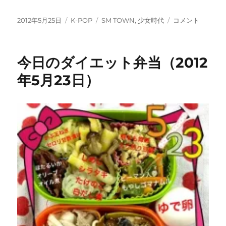
投
カ
タ
SMTOWN
2012年5月25日
K-POP
SM TOWN
,
少女時代
コメント
稿
テ
グ
LIVE
日:
ゴ
WORLD
リ
TOUR
今日のダイエット弁当（2012
ー
III
in
年5月23日）
TOKYO
チ
ケ
ッ
ト
当
た
り
ま
し
た！
に