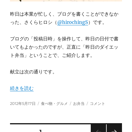
昨日は本業が忙しく、ブログを書くことができなか
った、さくらヒロシ（
@hirochingS
）です。
ブログの「投稿日時」を操作して、昨日の日付で書
いてもよかったのですが、正直に「昨日のダイエッ
ト弁当」ということで、ご紹介します。
献立は次の通りです。
“昨日のダイエット弁当（2012年5月16日）” の
続きを読む
投
カ
タ
昨
2012年5月17日
食べ物・グルメ
お弁当
コメント
稿
テ
グ
日
日:
ゴ
の
リ
ダ
ー
イ
投
固定ページ
1