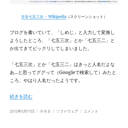
古谷七五三次 – Wikipedia
（スクリーンショット）
ブログを書いていて、「しめじ」と入力して変換し
ようしたところ、「七五三次」とか「七五三二」と
か出てきてビックリしてしまいました。
「七五三次」とか「七五三二」はきっと人名だよな
あ…と思ってググって（Googleで検索して）みたと
ころ、やはり人名だったようです。
“ATOK（エイトック）が教えてくれた人名～「七五三次
続きを読む
投
カ
タ
ATOK（エ
2012年5月17日
小ネタ
ソフトウェア
コメント
稿
テ
グ
イ
日:
ゴ
ト