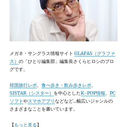
メガネ・サングラス情報サイト
GLAFAS（グラファ
ス）
の「ひとり編集部」編集長さくらヒロシのブロ
グです。
韓国旅行レポ
、
食べ歩き・飲み歩きレポ
、
SISTAR（シスター）
を中心とした
K-POP情報
、
PC
ソフト
や
スマホアプリ
などなど...幅広いジャンルの
さまざまなことを書いています。
【
もっと見る
】