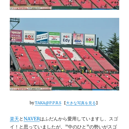
by
TAKA@P.P.R.S
【
大きな写真を見る
】
楽天
と
NAVER
はふだんから愛用していますし、スゴ
イ！と思っていましたが、”中のひと”の勢いがスゴ