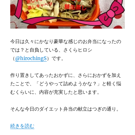
今日は久々にかなり豪華な感じのお弁当になったの
では？と自負している、さくらヒロシ
（
@hirochingS
）です。
作り置きしてあったおかずに、さらにおかずを加え
たことで、「どうやって詰めようかな？」と軽く悩
むくらいに、内容が充実したと思います。
そんな今日のダイエット弁当の献立はつぎの通り。
“今日のダイエット弁当（2012年5月23日）” の
続きを読む