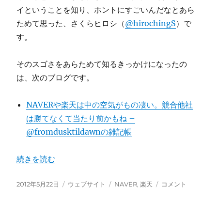
イということを知り、ホントにすごいんだなとあら
ためて思った、さくらヒロシ（
@hirochingS
）で
す。
そのスゴさをあらためて知るきっかけになったの
は、次のブログです。
NAVERや楽天は中の空気がもの凄い。競合他社
は勝てなくて当たり前かもね –
@fromdusktildawnの雑記帳
“楽天やNAVERなど勢いのある会社は、”中のひと”の勢
続きを読む
投
カ
タ
楽
2012年5月22日
ウェブサイト
NAVER
,
楽天
コメント
稿
テ
グ
天
日:
ゴ
や
リ
NAVER