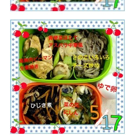
じ」
と
読
む、
「七
五
三
二」
と
書
い
て
「し
め
じ」
と
読
む
に