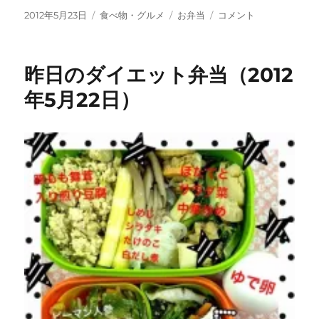
投
カ
タ
今
2012年5月23日
食べ物・グルメ
お弁当
コメント
稿
テ
グ
日
日:
ゴ
の
リ
ダ
昨日のダイエット弁当（2012
ー
イ
エ
年5月22日）
ッ
ト
弁
当
（2012
年
5
月
23
日）
に