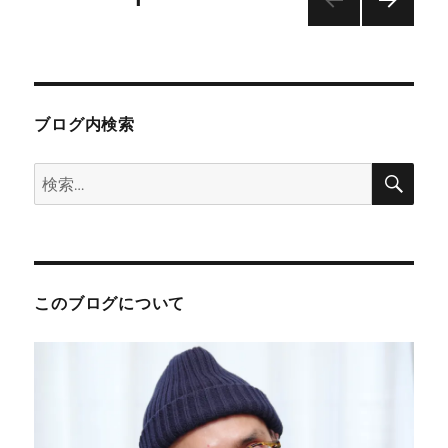
エ
ッ
次の
稿
ト
ペー
弁
ジ
の
当
（2012
ブログ内検索
年
ペ
5
検
検
月
ー
索
16
索:
日）
ジ
に
送
このブログについて
り