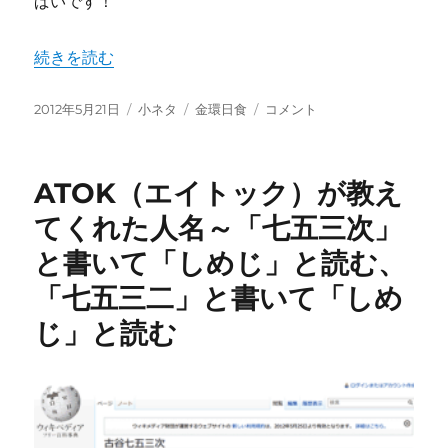
ぱいです！
“感動！金環日食を堪能！” の
続きを読む
投
カ
タ
感
2012年5月21日
小ネタ
金環日食
コメント
稿
テ
グ
動！
日:
ゴ
金
リ
環
ATOK（エイトック）が教え
ー
日
食
てくれた人名～「七五三次」
を
と書いて「しめじ」と読む、
堪
能！
「七五三二」と書いて「しめ
に
じ」と読む