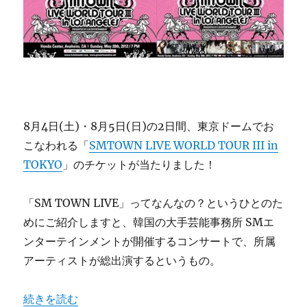
5
月
28
日）
に
8月4日(土)・8月5日(日)の2日間、東京ドームでお
こなわれる「
SMTOWN LIVE WORLD TOUR III in
TOKYO
」のチケットが当たりました！
「SM TOWN LIVE」ってなんなの？というひとのた
めにご紹介しますと、韓国の大手芸能事務所 SMエ
ンターテインメントが開催するコンサートで、所属
アーティストが総出演するというもの。
“SMTOWN LIVE WORLD TOUR III in TOKYO 
続きを読む