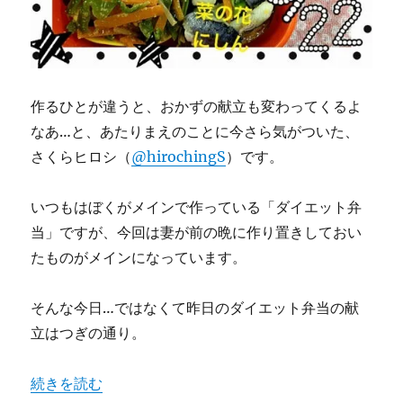
作るひとが違うと、おかずの献立も変わってくるよ
なあ…と、あたりまえのことに今さら気がついた、
さくらヒロシ（
@hirochingS
）です。
いつもはぼくがメインで作っている「ダイエット弁
当」ですが、今回は妻が前の晩に作り置きしておい
たものがメインになっています。
そんな今日…ではなくて昨日のダイエット弁当の献
立はつぎの通り。
“昨日のダイエット弁当（2012年5月22日）” の
続きを読む