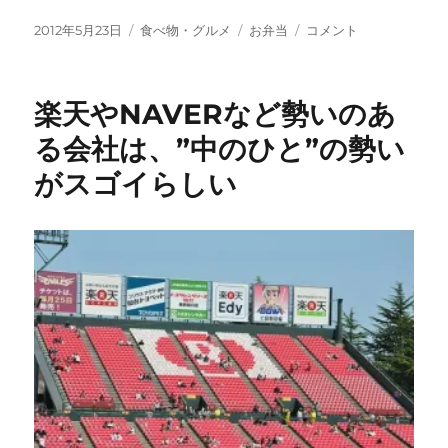
投
カ
タ
昨
2012年5月23日
食べ物・グルメ
お弁当
コメント
稿
テ
グ
日
日:
ゴ
の
リ
ダ
楽天やNAVERなど勢いのあ
ー
イ
エ
る会社は、”中のひと”の勢い
ッ
がスゴイらしい
ト
弁
当
（2012
年
5
月
22
日）
に