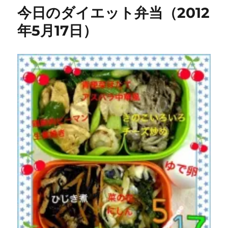
リ
ッ
今日のダイエット弁当（2012
ー
ク）
が
年5月17日）
教
え
て
く
れ
た
人
名
～
「七
五
三
次」
と
書
い
て
「し
め