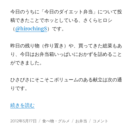
今日のうちに「今日のダイエット弁当」について投
稿できたことでホッとしている、さくらヒロシ
（
@hirochingS
）です。
昨日の残り物（作り置き）や、買ってきた総菜もあ
り、今日はお弁当箱いっぱいにおかずを詰めること
ができました。
ひさびさにそこそこボリュームのある献立は次の通
りです。
“今日のダイエット弁当（2012年5月17日）” の
続きを読む
投
カ
タ
今
2012年5月17日
食べ物・グルメ
お弁当
コメント
稿
テ
グ
日
日:
ゴ
の