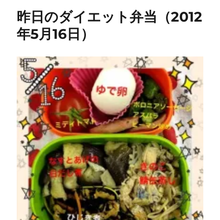
リ
ダ
昨日のダイエット弁当（2012
ー
イ
エ
年5月16日）
ッ
ト
弁
当
（2012
年
5
月
17
日）
に