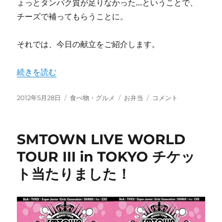
ょっとタンパク質が足りなかった…ということで、
チーズで補ってもらうことに。
それでは、今日の献立をご紹介します。
“今日のダイエット弁当（2012年5月28日）” の
続きを読む
投
カ
タ
今
2012年5月28日
食べ物・グルメ
お弁当
コメント
稿
テ
グ
日
日:
ゴ
の
リ
ダ
SMTOWN LIVE WORLD
ー
イ
エ
TOUR III in TOKYO チケッ
ッ
ト当たりました！
ト
弁
当
（2012
年