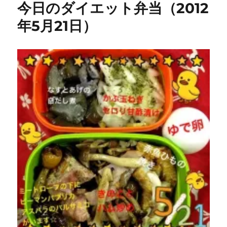
今日のダイエット弁当（2012
ー
な
ど
年5月21日）
勢
い
の
あ
る
会
社
は、”中
の
ひ
と”の
勢
い
が
ス
ゴ
イ
ら
し