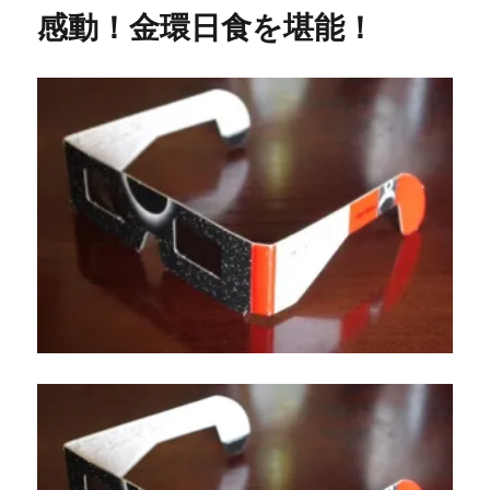
リ
ダ
感動！金環日食を堪能！
ー
イ
エ
ッ
ト
弁
当
（2012
年
5
月
21
日）
に