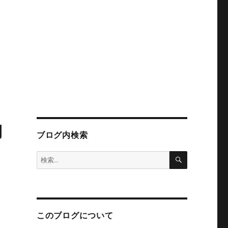
動
ブログ内検索
検
検
索
索:
このブログについて