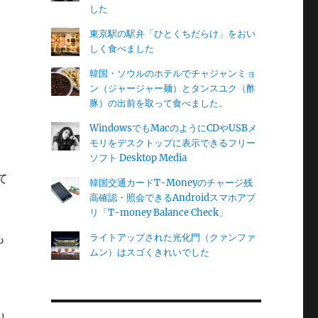
した
東京駅の駅弁「ひとくちだらけ」をおい
しく食べました
韓国・ソウルのホテルでチャジャンミョ
ン（ジャージャー麺）とタンスユク（酢
豚）の出前を取って食べました。
WindowsでもMacのようにCDやUSBメ
モリをデスクトップに表示できるフリー
ソフト Desktop Media
て
韓国交通カードT-Moneyのチャージ残
高確認・照会できるAndroidスマホアプ
リ「T-money Balance Check」
も
ライトアップされた光化門（クァンファ
ムン）はスゴくきれいでした
り