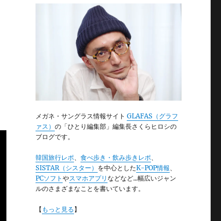
メガネ・サングラス情報サイト
GLAFAS（グラフ
ァス）
の「ひとり編集部」編集長さくらヒロシの
ブログです。
韓国旅行レポ
、
食べ歩き・飲み歩きレポ
、
SISTAR（シスター）
を中心とした
K-POP情報
、
PCソフト
や
スマホアプリ
などなど...幅広いジャン
ルのさまざまなことを書いています。
【
もっと見る
】