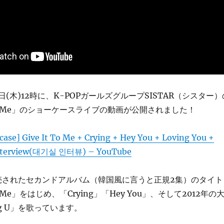
3日(木)12時に、K-POPガールズグループSISTAR（シスター）
t To Me」のショーケースライブの動画が公開されました！
ase] Give It To Me + Crying + Hey You + Loving You +
interview(대기실 인터뷰) – YouTube
に発売されたセカンドアルバム（韓国風に言うと正規2集）のタイト
To Me」をはじめ、「Crying」「Hey You」、そして2012年の
ng U」を歌っています。