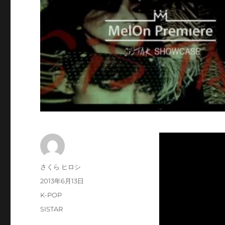
投
さくら ヒロシ
稿
投
2013年6月13日
者
稿
カ
K-POP
日:
テ
タ
SISTAR
ゴ
グ