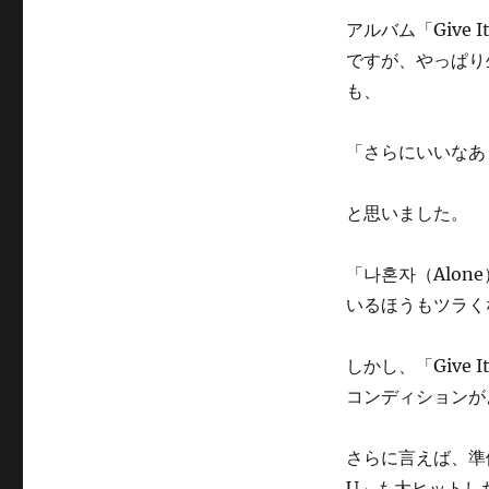
アルバム「Give 
ですが、やっぱり
も、
「さらにいいなあ
と思いました。
「나혼자（Alo
いるほうもツラく
しかし、「Give
コンディションが
さらに言えば、準備
U」も大ヒットし