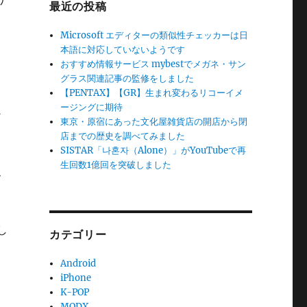
最近の投稿
Microsoft エディターの類似性チェッカーは日
本語に対応していないようです
、
おすすめ情報サービス mybestでメガネ・サン
グラス関連記事の監修をしました
【PENTAX】【GR】生まれ変わるリコーイメ
ージングに期待
ン
東京・原宿にあった文化屋雑貨店の開店から閉
店までの歴史を調べてみました
SISTAR「나혼자（Alone）」がYouTubeで再
生回数1億回を突破しました
ス
し
カテゴリー
Android
iPhone
K-POP
MODX