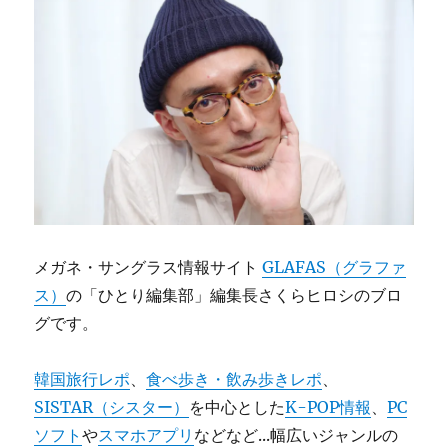
メガネ・サングラス情報サイト
GLAFAS（グラファ
ス）
の「ひとり編集部」編集長さくらヒロシのブロ
グです。
韓国旅行レポ
、
食べ歩き・飲み歩きレポ
、
SISTAR（シスター）
を中心とした
K-POP情報
、
PC
ソフト
や
スマホアプリ
などなど...幅広いジャンルの