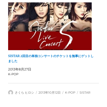
SISTAR 2回目の単独コンサートのチケットを無事にゲットし
ました
2013年8月27日
K-POP
投
投
カ
タ
さくら ヒロシ
2013年10月12日
K-POP
SISTAR
稿
稿
テ
グ
者
日:
ゴ