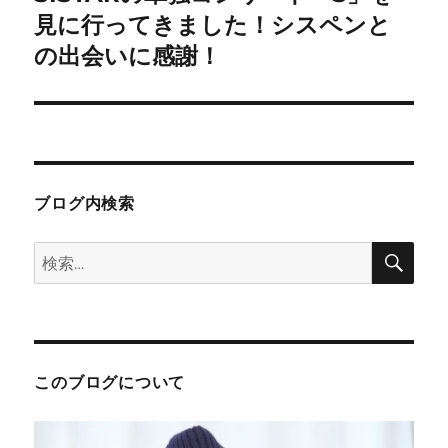
ー
の
見に行ってきました！シスペンと
シ
投
の出会いに感謝！
稿:
ョ
ン
ブログ内検索
検
検
索
索:
このブログについて