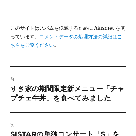
このサイトはスパムを低減するために Akismet を使
っています。
コメントデータの処理方法の詳細はこ
ちらをご覧ください
。
投
前
稿
すき家の期間限定新メニュー「チャ
前
の
プチェ牛丼」を食べてみました
ナ
投
ビ
稿:
ゲ
次
SISTARの単独コンサート「S」を
次