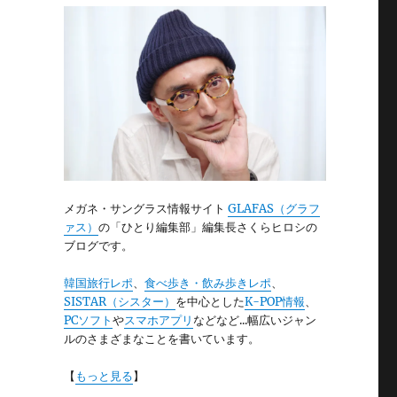
メガネ・サングラス情報サイト
GLAFAS（グラフ
ァス）
の「ひとり編集部」編集長さくらヒロシの
ブログです。
韓国旅行レポ
、
食べ歩き・飲み歩きレポ
、
SISTAR（シスター）
を中心とした
K-POP情報
、
PCソフト
や
スマホアプリ
などなど...幅広いジャン
ルのさまざまなことを書いています。
【
もっと見る
】