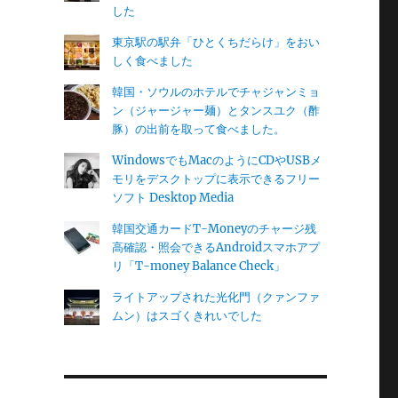
した
東京駅の駅弁「ひとくちだらけ」をおい
しく食べました
韓国・ソウルのホテルでチャジャンミョ
ン（ジャージャー麺）とタンスユク（酢
豚）の出前を取って食べました。
WindowsでもMacのようにCDやUSBメ
モリをデスクトップに表示できるフリー
ソフト Desktop Media
韓国交通カードT-Moneyのチャージ残
高確認・照会できるAndroidスマホアプ
リ「T-money Balance Check」
ライトアップされた光化門（クァンファ
ムン）はスゴくきれいでした