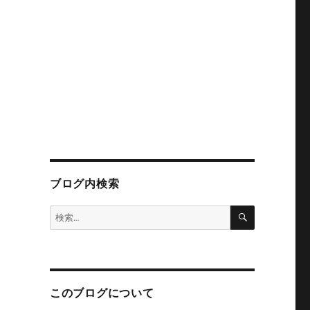
ブログ内検索
検
検
索
索:
このブログについて