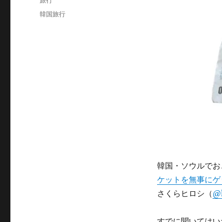
旅行
日:
テ
タ
韓国旅行
ゴ
グ
リ
ー
韓国・ソウルでおこ
ケットを無事にゲ
さくらヒロシ（
@h
すでに聞いてはい