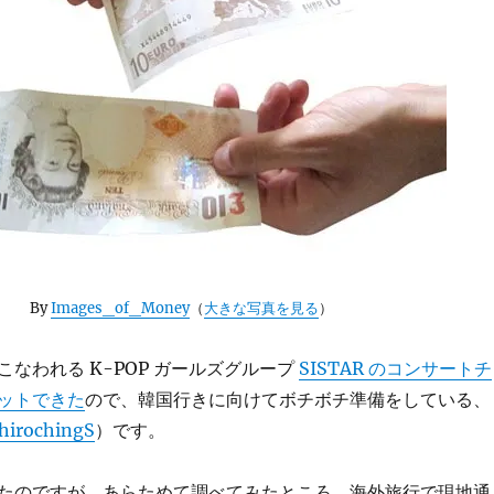
By
Images_of_Money
（
大きな写真を見る
）
なわれる K-POP ガールズグループ
SISTAR のコンサートチ
ットできた
ので、韓国行きに向けてボチボチ準備をしている、
irochingS
）です。
たのですが、あらためて調べてみたところ、海外旅行で現地通