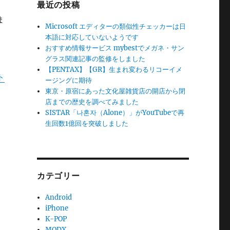
最近の投稿
ま
Microsoft エディターの類似性チェッカーは日
本語に対応していないようです
おすすめ情報サービス mybestでメガネ・サン
グラス関連記事の監修をしました
【PENTAX】【GR】生まれ変わるリコーイメ
ト
ージングに期待
東京・原宿にあった文化屋雑貨店の開店から閉
店までの歴史を調べてみました
SISTAR「나혼자（Alone）」がYouTubeで再
生回数1億回を突破しました
カテゴリー
Android
iPhone
K-POP
MODX