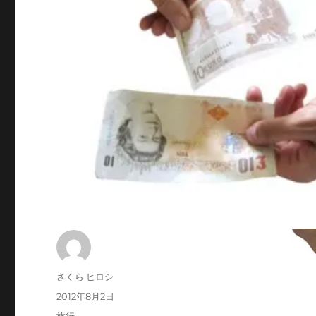
投
さくら ヒロシ
稿
投
2012年8月2日
者
稿
カ