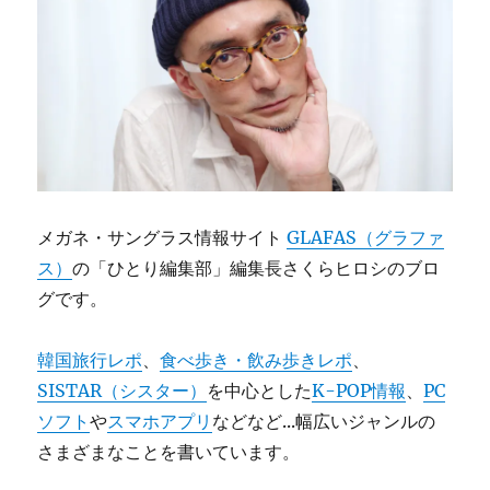
メガネ・サングラス情報サイト
GLAFAS（グラファ
ス）
の「ひとり編集部」編集長さくらヒロシのブロ
グです。
韓国旅行レポ
、
食べ歩き・飲み歩きレポ
、
SISTAR（シスター）
を中心とした
K-POP情報
、
PC
ソフト
や
スマホアプリ
などなど...幅広いジャンルの
さまざまなことを書いています。