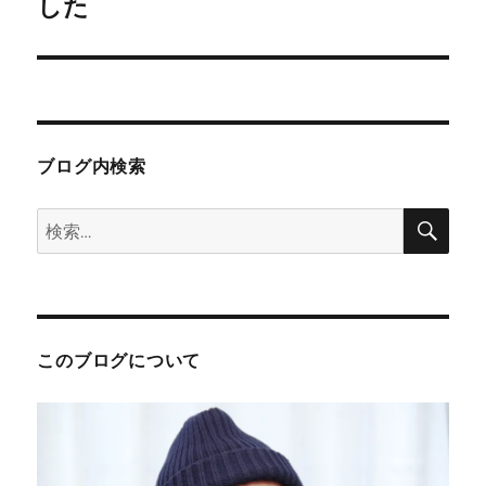
ョ
した
稿:
ン
ブログ内検索
検
検
索
索:
このブログについて