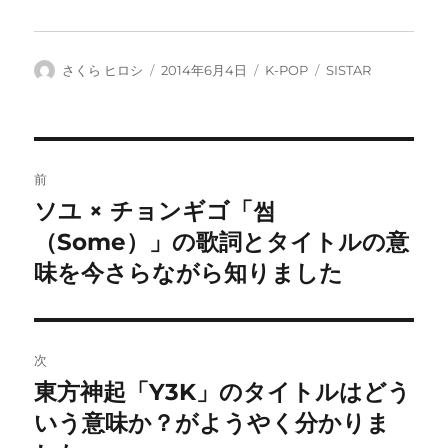
投
投
カ
タ
さくら ヒロシ
2014年6月4日
K-POP
SISTAR
稿
稿
テ
グ
者
日:
ゴ
リ
ー
投
前
稿
ソユ × チョンギゴ「썸
前
の
（Some）」の歌詞とタイトルの意
ナ
投
味を今さらながら知りました
ビ
稿:
ゲ
次
ー
東方神起「Y3K」のタイトルはどう
次
シ
の
いう意味か？がようやく分かりま
投