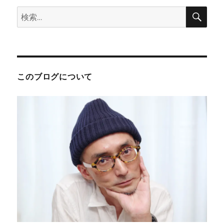
検
検
索
索:
このブログについて