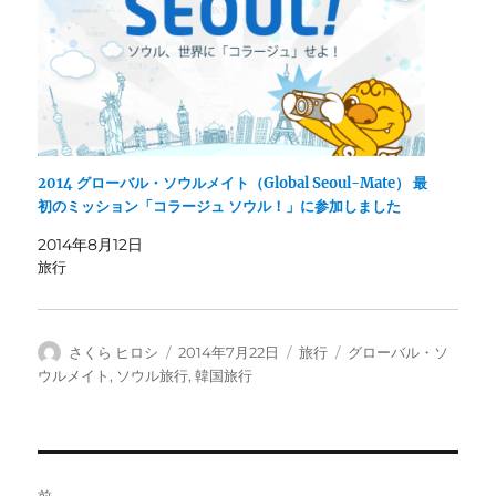
2014 グローバル・ソウルメイト（Global Seoul-Mate） 最
初のミッション「コラージュ ソウル！」に参加しました
2014年8月12日
旅行
投
投
カ
タ
さくら ヒロシ
2014年7月22日
旅行
グローバル・ソ
稿
稿
テ
グ
ウルメイト
,
ソウル旅行
,
韓国旅行
者
日:
ゴ
リ
ー
投
前