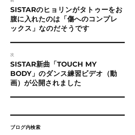
稿
SISTARのヒョリンがタトゥーをお
前
の
腹に入れたのは「傷へのコンプレ
ナ
投
ックス」なのだそうです
ビ
稿:
ゲ
次
ー
SISTAR新曲「TOUCH MY
次
シ
の
BODY」のダンス練習ビデオ（動
投
ョ
画）が公開されました
稿:
ン
ブログ内検索