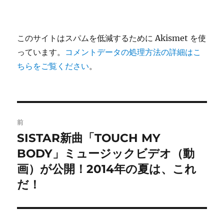
このサイトはスパムを低減するために Akismet を使
っています。
コメントデータの処理方法の詳細はこ
ちらをご覧ください
。
投
前
稿
SISTAR新曲「TOUCH MY
前
の
BODY」ミュージックビデオ（動
ナ
投
画）が公開！2014年の夏は、これ
ビ
稿:
だ！
ゲ
ー