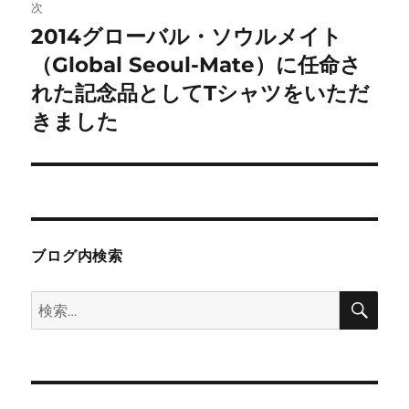
次
シ
2014グローバル・ソウルメイト
次
ョ
の
（Global Seoul-Mate）に任命さ
投
れた記念品としてTシャツをいただ
ン
稿:
きました
ブログ内検索
検
検
索
索: