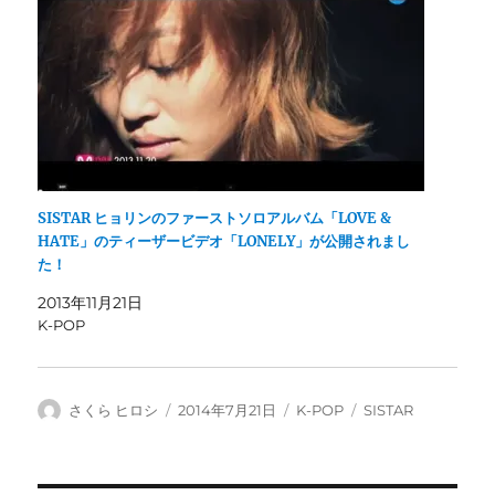
SISTAR ヒョリンのファーストソロアルバム「LOVE &
HATE」のティーザービデオ「LONELY」が公開されまし
た！
2013年11月21日
K-POP
投
投
カ
タ
さくら ヒロシ
2014年7月21日
K-POP
SISTAR
稿
稿
テ
グ
者
日:
ゴ
リ